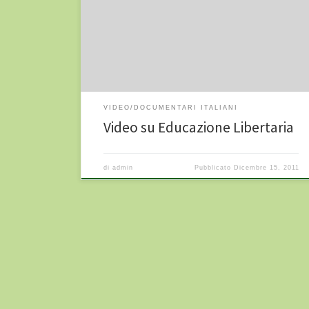
Stella il 6 novembre 2011 durante la presentazione al
Caos di Terni del libro “Liberi di imparare”.
http://www.youtube.com/watch?v=jwCH_EularI
VIDEO/DOCUMENTARI ITALIANI
Video su Educazione Libertaria
di
admin
Pubblicato
Dicembre 15, 2011