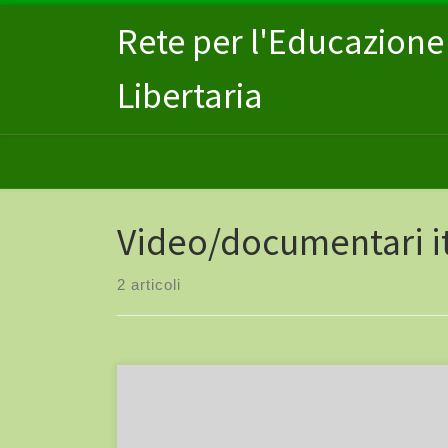
Passa al contenuto
Rete per l'Educazione
Libertaria
Video/documentari it
2 articoli
Intervista realizzata da Daniele Quattrocchi a Irene