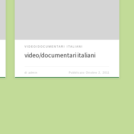
Andrea Sola il documentario in DVD può essere
richiesto a info@corsipandora.it —————- I
malestanti – Il trailer del documentario di Claudio Di
Mambro, Luca Mandrile e Marco Venditti, prodotto da
Todomodo e Farfilms. Il doumentario può essere […]
VIDEO/DOCUMENTARI ITALIANI
video/documentari italiani
di
admin
Pubblicato
Ottobre 2, 2011