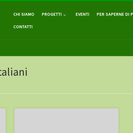
CHI SIAMO
PROGETTI
EVENTI
PER SAPERNE DI P
CONTATTI
aliani
Un documentario sulla scuola democratica
antiautoritaria Kiskanu di Verona – aprile 2011 Autore: