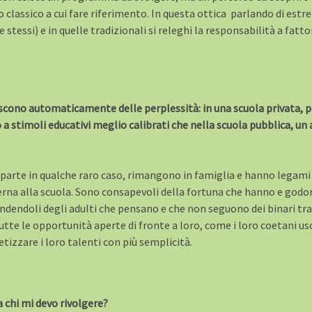
 classico a cui fare riferimento. In questa ottica parlando di estr
stessi) e in quelle tradizionali si releghi la responsabilità a fatto
 nascono automaticamente delle perplessità: in una scuola privata, 
nto a stimoli educativi meglio calibrati che nella scuola pubblica,
a parte in qualche raro caso, rimangono in famiglia e hanno legami 
nterna alla scuola. Sono consapevoli della fortuna che hanno e god
endendoli degli adulti che pensano e che non seguono dei binari tra
tutte le opportunità aperte di fronte a loro, come i loro coetani usc
etizzare i loro talenti con più semplicità.
a chi mi devo rivolgere?