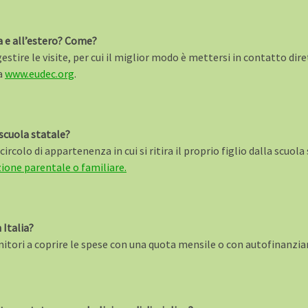
lia e all’estero? Come?
gestire le visite, per cui il miglior modo è mettersi in contatto dire
 a
www.eudec.org
.
 scuola statale?
circolo di appartenenza in cui si ritira il proprio figlio dalla scuola
zione parentale o familiare.
 Italia?
itori a coprire le spese con una quota mensile o con autofinanzi