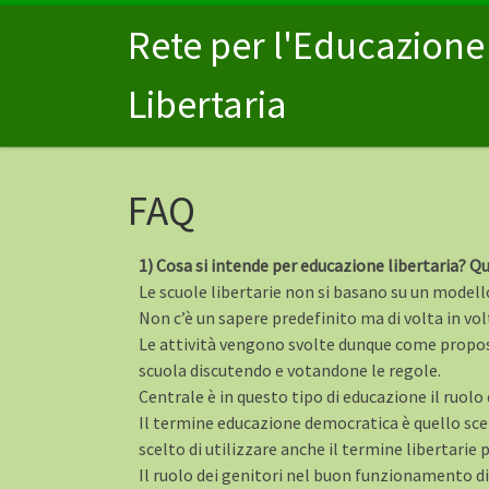
Passa al contenuto
Rete per l'Educazione
Libertaria
FAQ
1) Cosa si intende per educazione libertaria? Q
Le scuole libertarie non si basano su un modell
Non c’è un sapere predefinito ma di volta in vol
Le attività vengono svolte dunque come propos
scuola discutendo e votandone le regole.
Centrale è in questo tipo di educazione il ruolo 
Il termine educazione democratica è quello scelt
scelto di utilizzare anche il termine libertari
Il ruolo dei genitori nel buon funzionamento d