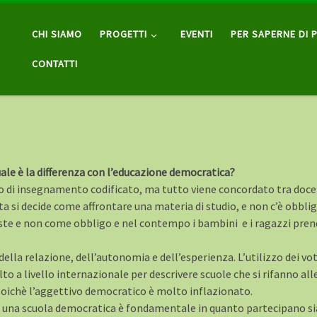
CHI SIAMO
PROGETTI
EVENTI
PER SAPERNE DI P
CONTATTI
uale è la differenza con l’educazione democratica?
o di insegnamento codificato, ma tutto viene concordato tra docent
ta si decide come affrontare una materia di studio, e non c’è obblig
te e non come obbligo e nel contempo i bambini e i ragazzi pren
della relazione, dell’autonomia e dell’esperienza. L’utilizzo dei vo
o a livello internazionale per descrivere scuole che si rifanno alle 
e poichè l’aggettivo democratico è molto inflazionato.
i una scuola democratica è fondamentale in quanto partecipano si