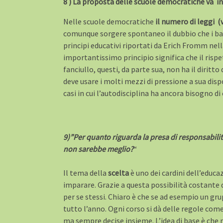
8 ) La proposta delle scuole democratiche va i
Nelle scuole democratiche
il numero di leggi (
comunque sorgere spontaneo il dubbio che i bamb
principi educativi riportati da Erich Fromm nella
importantissimo principio significa che il rispet
fanciullo, questi, da parte sua, non ha il dirit
deve usare i molti mezzi di pressione a sua disp
casi in cui l’autodisciplina ha ancora bisogno di
9)”Per quanto riguarda la presa di responsabili
non sarebbe meglio?
“
Il tema della
scelta
è uno dei cardini dell’educa
imparare. Grazie a questa possibilità costante 
per se stessi. Chiaro è che se ad esempio un gr
tutto l’anno. Ogni corso si dà delle regole come
ma sempre decise insieme. L’idea di base è che 