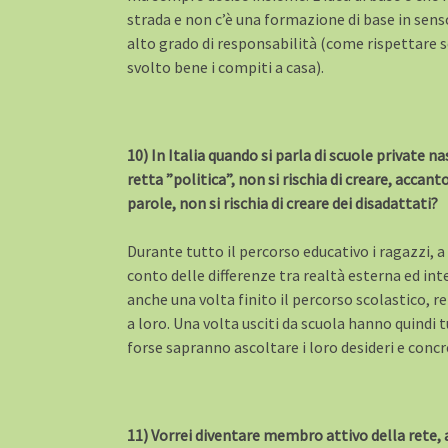
strada e non c’è una formazione di base in senso
alto grado di responsabilità (come rispettare se 
svolto bene i compiti a casa).
10) In Italia quando si parla di scuole private
retta ”politica”, non si rischia di creare, acca
parole, non si rischia di creare dei disadattati?
Durante tutto il percorso educativo i ragazzi, 
conto delle differenze tra realtà esterna ed i
anche una volta finito il percorso scolastico, r
a loro. Una volta usciti da scuola hanno quindi 
forse sapranno ascoltare i loro desideri e concr
11) Vorrei diventare membro attivo della rete, 