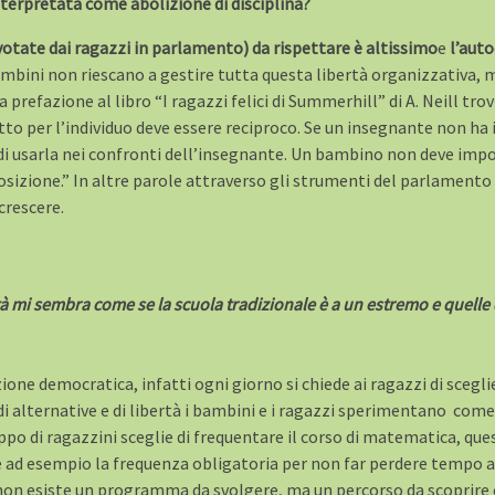
nterpretata come abolizione di disciplina?
votate dai ragazzi in parlamento) da rispettare è altissimo
e
l’auto
ini non riescano a gestire tutta questa libertà organizzativa, ma
 prefazione al libro “I ragazzi felici di Summerhill” di A. Neill tro
to per l’individuo deve essere reciproco. Se un insegnante non ha il
to di usarla nei confronti dell’insegnante. Un bambino non deve imp
osizione.” In altre parole attraverso gli strumenti del parlamento 
 crescere.
tà mi sembra come se l
a scuola tradizionale è a un estremo e quelle
zione democratica, infatti ogni giorno si chiede ai ragazzi di sceg
di alternative e di libertà i bambini e i ragazzi sperimentano com
uppo di ragazzini sceglie di frequentare il corso di matematica, qu
 ad esempio la frequenza obligatoria per non far perdere tempo agli
non esiste un programma da svolgere, ma un percorso da scoprire e