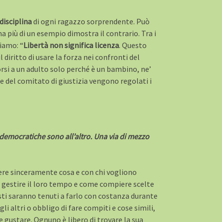
disciplina
di ogni ragazzo sorprendente. Può
 più di un esempio dimostra il contrario. Tra i
viamo: “
Libertà non significa licenza
. Questo
 diritto di usare la forza nei confronti del
orsi a un adulto solo perché è un bambino, ne’
e del comitato di giustizia vengono regolati i
 democratiche sono all’altro. Una via di mezzo
liere sinceramente cosa e con chi vogliono
e gestire il loro tempo e come compiere scelte
esti saranno tenuti a farlo con costanza durante
 altri o obbligo di fare compiti e cose simili,
 gustare. Ognuno è libero di trovare la sua