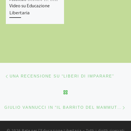
Video su Educazione
Libertaria
Navigazione articoli
Articolo precedente
UNA RECENSIONE SU “LIBERI DI IMPARARE”
RITORNA ALLA LISTA DEG
Ar
GIULIO VANNUCCI IN “IL BARRITO DEL MAMMUT” UNA VISITA AL LICEO AUTOGESTITO DI PARIGI.
© 2026
Rete per l'Educazione Libertaria
– Tutti i diritti riservati