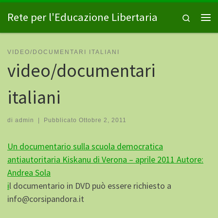
Passa al contenuto
Rete per l'Educazione Libertaria
Search
Me
VIDEO/DOCUMENTARI ITALIANI
video/documentari
italiani
di
admin
|
Pubblicato
Ottobre 2, 2011
Un documentario sulla scuola democratica
antiautoritaria Kiskanu di Verona – aprile 2011 Autore:
Andrea Sola
i
l documentario in DVD può essere richiesto a
info@corsipandora.it