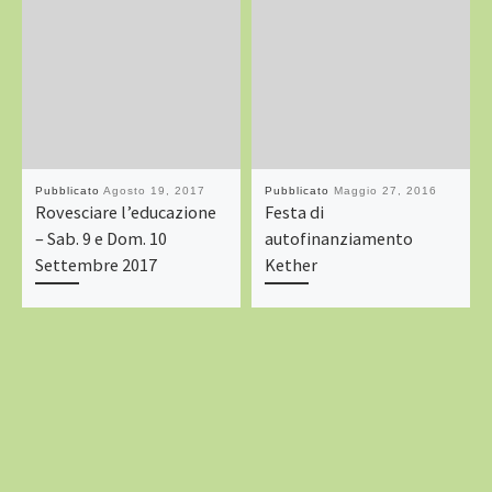
Pubblicato
Agosto 19, 2017
Pubblicato
Maggio 27, 2016
Rovesciare l’educazione
Festa di
– Sab. 9 e Dom. 10
autofinanziamento
Settembre 2017
Kether