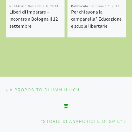
Pubblicato
Settembre 6, 2014
Pubblicato
Febbraio 17, 2016
Liberi di Imparare –
Per chi suona la
incontro a Bologna il 12
campanella? Educazione
settembre
e scuole libertarie
Navigazione articoli
Articolo precedente
A PROPOSITO DI IVAN ILLICH
RITORNA ALLA LISTA DEG
Ar
“STORIE DI ANARCHICI E DI SPIE”