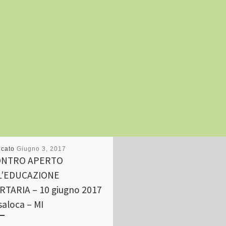
icato
Giugno 3, 2017
ONTRO APERTO
L’EDUCAZIONE
RTARIA – 10 giugno 2017
saloca – MI