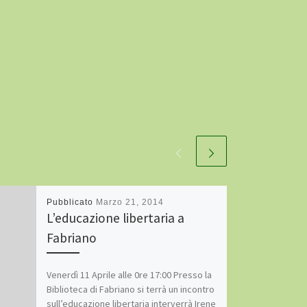
Pubblicato
Marzo 21, 2014
L’educazione libertaria a
Fabriano
Venerdì 11 Aprile alle 0re 17:00 Presso la
Biblioteca di Fabriano si terrà un incontro
sull’educazione libertaria interverrà Irene