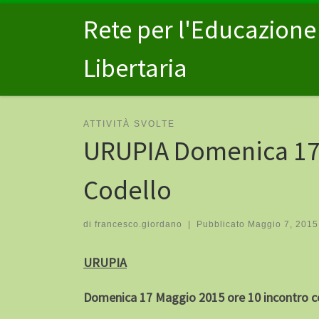
Passa al contenuto
Rete per l'Educazione
Libertaria
ATTIVITÀ SVOLTE
URUPIA Domenica 17 
Codello
di
francesco.giordano
|
Pubblicato
Maggio 7, 2015
URUPIA
Domenica 17 Maggio 2015 ore 10 incontro c