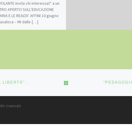
OLANTE invita chi interessat* a un
TRO APERTO SULL’EDUCAZIONE
ARIA E LE REALTA’ AFFINI 10 giugno
asaloca – MI dalle […]
RITORNA ALLA LISTA DEG
“MAGGIO 2015 – MUOVIAMOCI! APPRENDERE NELLA LIBERTÀ” GRUPPO “PISSACANI” PADOVA
itti riservati