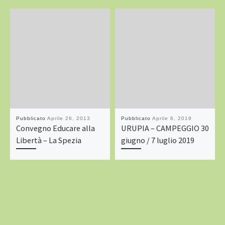
Pubblicato
Aprile 26, 2013
Pubblicato
Aprile 6, 2019
Convegno Educare alla
URUPIA – CAMPEGGIO 30
Libertà – La Spezia
giugno / 7 luglio 2019