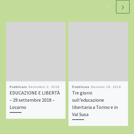
Pubblicato
Settembre 2, 2018
Pubblicato
Gennaio 19, 2016
EDUCAZIONE E LIBERTÀ
Tre giorni
– 29 settembre 2018 –
sull’educazione
Locarno
libertaria a Torino e in
Val Susa