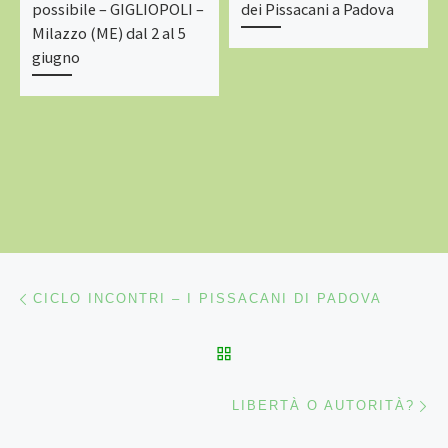
possibile – GIGLIOPOLI –
dei Pissacani a Padova
Milazzo (ME) dal 2 al 5
giugno
Navigazione articoli
Articolo precedente
CICLO INCONTRI – I PISSACANI DI PADOVA
RITORNA ALLA LISTA DEG
Ar
LIBERTÀ O AUTORITÀ?