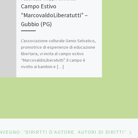
Campo Estivo
“MarcovaldoLiberatutti” –
Gubbio (PG)
L’associazione culturale Genio Selvatico,
promotrice di esperienze di educazione
libertaria, vi invita al campo estivo
“MarcovaldoLiberatutti”. Il campo è
rivolto ai bambini e […]
Ar
LI ARTICOLI
NVEGNO: “DIRIRTTI D’AUTORE. AUTORI DI DIRITTI”.