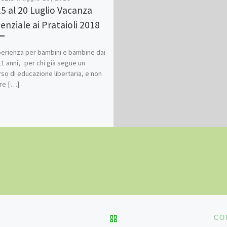
15 al 20 Luglio Vacanza
enziale ai Prataioli 2018
erienza per bambini e bambine dai
 11 anni, per chi già segue un
so di educazione libertaria, e non
re […]
RITORNA ALLA LISTA DEG
CO