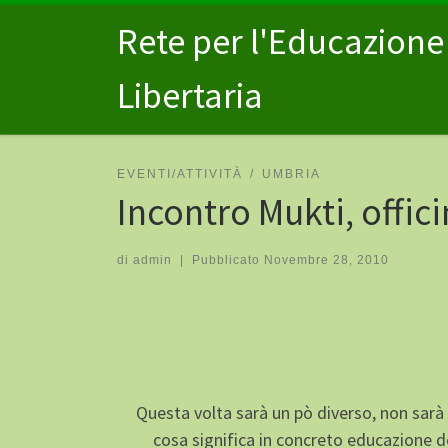
Passa al contenuto
Rete per l'Educazione
Libertaria
EVENTI/ATTIVITÀ
UMBRIA
Incontro Mukti, offic
di
admin
|
Pubblicato
Novembre 28, 2010
Questa volta sarà un pò diverso, non sarà
cosa significa in concreto educazione 