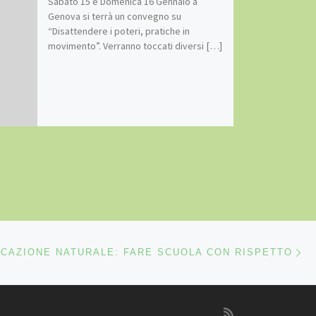
Sabato 15 e Domenica 16 Gennaio a
Genova si terrà un convegno su
“Disattendere i poteri, pratiche in
movimento”. Verranno toccati diversi […]
Ar
LI ARTICOLI
CAZIONE NATURALE: FARE SCUOLA CON RISPETTO