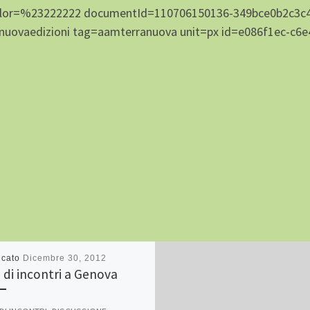
Color=%23222222 documentId=110706150136-349bce0b2c3
nuovaedizioni tag=aamterranuova unit=px id=e086f1ec-c6e
icato
Dicembre 30, 2012
o di incontri a Genova