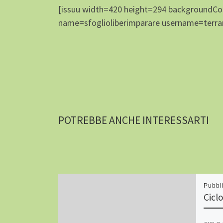
[issuu width=420 height=294 background
name=sfoglioliberimparare username=terra
POTREBBE ANCHE INTERESSARTI
Pubbl
Cicl