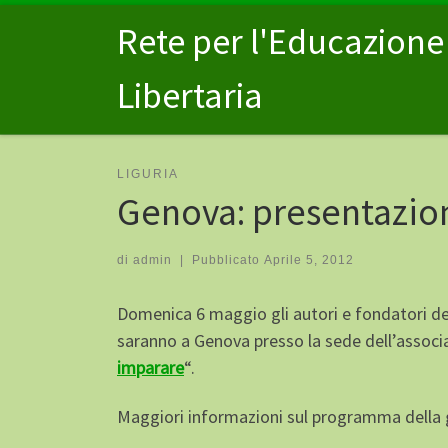
Passa al contenuto
Rete per l'Educazione
Libertaria
LIGURIA
Genova: presentazion
di
admin
|
Pubblicato
Aprile 5, 2012
Domenica 6 maggio gli autori e fondatori del
saranno a Genova presso la sede dell’associa
imparare
“.
Maggiori informazioni sul programma della gi