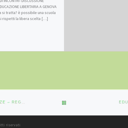
DI INCONTRI- DISCUSSIONE
EDUCAZIONE LIBERTARIA A GENOVA
a si tratta? è possibile una scuola
 rispetti la libera scelta […]
RITORNA ALLA LISTA DEG
PRESENTAZIONE DI “LIBERI DI IMPARARE” A FIRENZE – REGGELLO
EDU
itti riservati