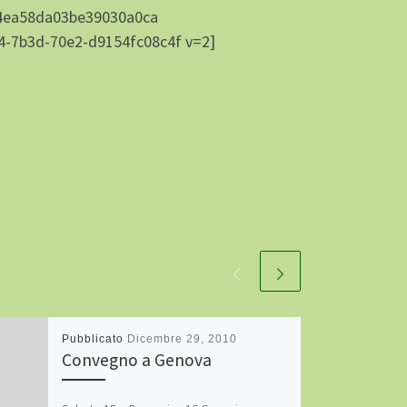
c4ea58da03be39030a0ca
4-7b3d-70e2-d9154fc08c4f v=2]
Pubblicato
Dicembre 29, 2010
Convegno a Genova