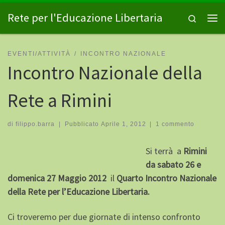
Passa al contenuto
Rete per l'Educazione Libertaria
Search
Me
EVENTI/ATTIVITÀ
INCONTRO NAZIONALE
Incontro Nazionale della
Rete a Rimini
di
filippo.barra
|
Pubblicato
Aprile 1, 2012
|
1 commento
Si terrà a
Rimini
da s
abato 26 e
domenica 27 Maggio
2012
il
Quarto Incontro Nazionale
della Rete per l’Educazione Libertaria.
Ci troveremo per due giornate di intenso confronto