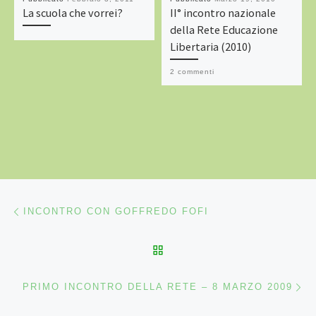
La scuola che vorrei?
II° incontro nazionale
della Rete Educazione
Libertaria (2010)
2 commenti
Navigazione articoli
Articolo precedente
INCONTRO CON GOFFREDO FOFI
RITORNA ALLA LISTA DEG
Ar
PRIMO INCONTRO DELLA RETE – 8 MARZO 2009