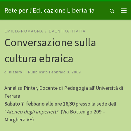
Passa al contenuto
Rete per l'Educazione Libertaria
Search
Me
EMILIA-ROMAGNA
EVENTI/ATTIVITÀ
Conversazione sulla
cultura ebraica
di
blatero
|
Pubblicato
Febbraio 3, 2009
Annalisa Pinter, Docente di Pedagogia all’Università di
Ferrara
Sabato 7 febbario alle ore 16,30
presso la sede dell
“
Ateneo degli imperfetti
” (Via Bottenigo 209 –
Marghera VE)