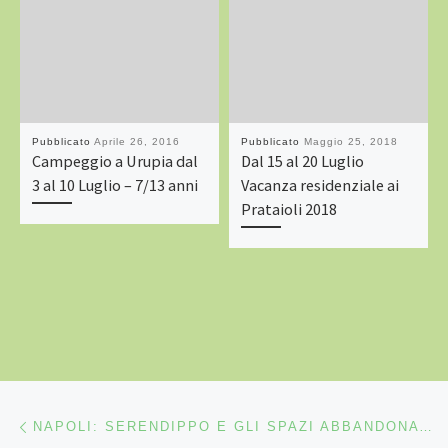
Pubblicato
Aprile 26, 2016
Pubblicato
Maggio 25, 2018
Campeggio a Urupia dal
Dal 15 al 20 Luglio
3 al 10 Luglio – 7/13 anni
Vacanza residenziale ai
Prataioli 2018
Navigazione articoli
Articolo precedente
NAPOLI: SERENDIPPO E GLI SPAZI ABBANDONATI DELLA CITTÀ