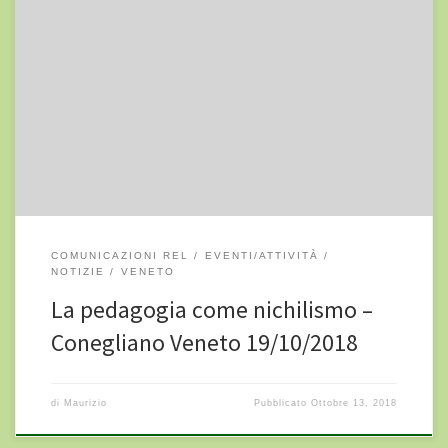
La Philosophy for children/community vi invita all’incontro: La
pedagogia come nichilismo A cura di Francesco Codello 19
ottobre 2018 ore 18.30–20.30 Conegliano Veneto – Museo Arte
Bambina Presso “Casa Fenzi” Indirizzo: Viale L. Spellanzon, 62,
31015 Conegliano Veneto cell.: 366 813 4099 e-mail:
museodellartebambina@gmail.com Per informazioni e contatti:
http://www.philosophyforchildreningioco.it/ https://it-
it.facebook.com/events/1520811751349527/
COMUNICAZIONI REL
EVENTI/ATTIVITÀ
NOTIZIE
VENETO
La pedagogia come nichilismo –
Conegliano Veneto 19/10/2018
di
Maurizio
Pubblicato
Ottobre 13, 2018