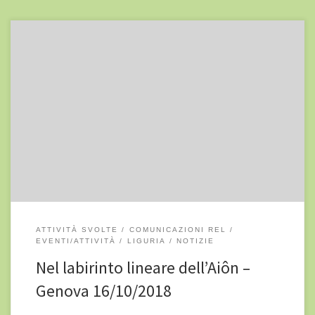
La Philosophy for children/community vi invita all’incontro: Nel
labirinto lineare dell’Aiôn (tempo vitale): un tempo che non ha
tempo mentre è tempo Introduce e facilita Giulio Spiazzi 16
ottobre 2018 ore 17.00–19.00 Genova – Biblioteca Centrale Berio
Via del Seminario, 16 – Sala Lignea Indirizzo: Via del Seminario 16,
16121 […]
ATTIVITÀ SVOLTE
COMUNICAZIONI REL
EVENTI/ATTIVITÀ
LIGURIA
NOTIZIE
Nel labirinto lineare dell’Aiôn –
Genova 16/10/2018