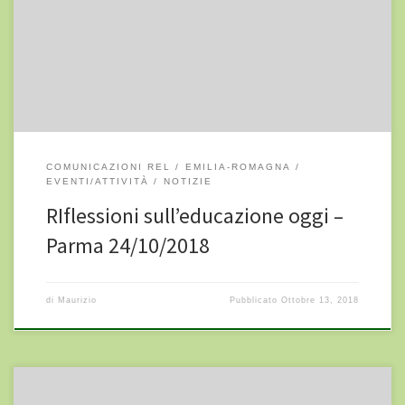
sistemi scolastici e nuovi miti pedagogici: meritocrazia e
valutazione performante. Possibili alternative libertarie Quali sono
i valori e le idee guida che caratterizzano la scuola libertaria?
Quali sono […]
COMUNICAZIONI REL
EMILIA-ROMAGNA
EVENTI/ATTIVITÀ
NOTIZIE
RIflessioni sull’educazione oggi –
Parma 24/10/2018
di
Maurizio
Pubblicato
Ottobre 13, 2018