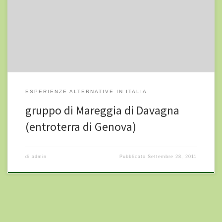
frequenteranno al mattino accompagnati da Rebecca,
mangeranno insieme e intorno alle 14 andranno a casa. Durante i
pomeriggi e al sabato verranno proposti dei […]
ESPERIENZE ALTERNATIVE IN ITALIA
gruppo di Mareggia di Davagna
(entroterra di Genova)
di
admin
Pubblicato
Settembre 28, 2011