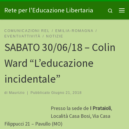
Passa al contenuto
Rete per l'Educazione Libertaria
Search
Me
COMUNICAZIONI REL
EMILIA-ROMAGNA
EVENTI/ATTIVITÀ
NOTIZIE
SABATO 30/06/18 – Colin
Ward “L’educazione
incidentale”
di
Maurizio
|
Pubblicato
Giugno 21, 2018
Presso la sede de
I Prataioli
,
Località Casa Bosi, Via Casa
Filippucci 21 – Pavullo (MO)