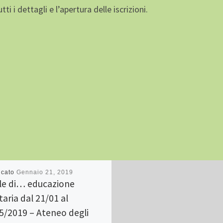
ti i dettagli e l’apertura delle iscrizioni.
icato
Gennaio 21, 2019
ole di… educazione
taria dal 21/01 al
5/2019 – Ateneo degli