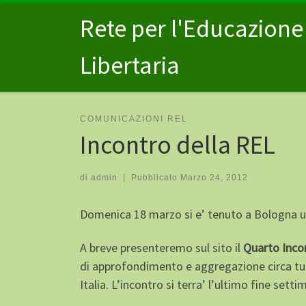
Passa al contenuto
Rete per l'Educazione
Libertaria
COMUNICAZIONI REL
Incontro della REL
di
admin
|
Pubblicato
Marzo 24, 2012
Domenica 18 marzo si e’ tenuto a Bologna un 
A breve presenteremo sul sito il
Quarto Inco
di approfondimento e aggregazione circa tutt
Italia. L’incontro si terra’ l’ultimo fine set