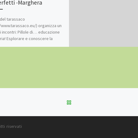
rfetti -Marghera
 del tarassaco
//www.tarassaco.eu/) organizza un
di incontri: Pillole di… educazione
aria! Esplorare e conoscere la
gia libertaria in tutti […]
RITORNA ALLA LISTA DEG
itti riservati