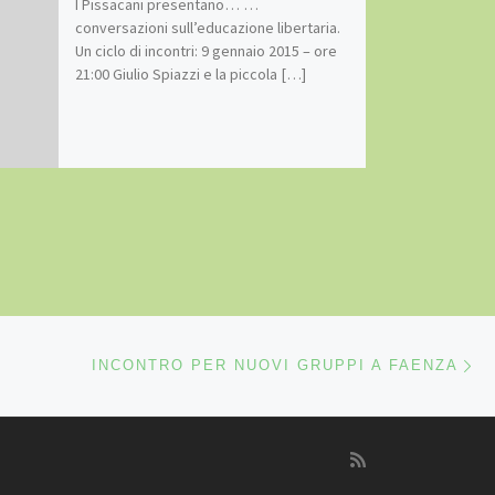
I Pissacani presentano… …
conversazioni sull’educazione libertaria.
Un ciclo di incontri: 9 gennaio 2015 – ore
21:00 Giulio Spiazzi e la piccola […]
Ar
LI ARTICOLI
INCONTRO PER NUOVI GRUPPI A FAENZA