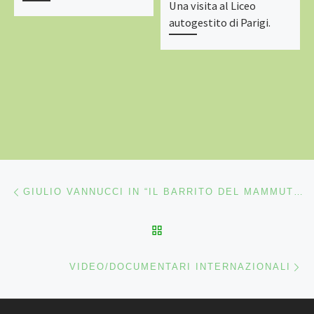
Una visita al Liceo
autogestito di Parigi.
Navigazione articoli
Articolo precedente
GIULIO VANNUCCI IN “IL BARRITO DEL MAMMUT” UNA VISITA AL LICEO AUTOGESTITO DI PARIGI.
RITORNA ALLA LISTA DEG
Ar
VIDEO/DOCUMENTARI INTERNAZIONALI