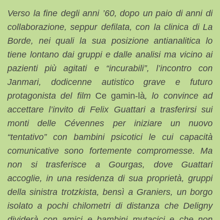
Verso la fine degli anni ’60, dopo un paio di anni di
collaborazione, seppur defilata, con la clinica di La
Borde, nei quali la sua posizione antianalitica lo
tiene lontano dai gruppi e dalle analisi ma vicino ai
pazienti più agitati e “incurabili”, l’incontro con
Janmari, dodicenne autistico grave e futuro
protagonista del film
Ce gamin-là
, lo convince ad
accettare l’invito di Felix Guattari a trasferirsi sui
monti delle Cévennes per iniziare un nuovo
“tentativo” con bambini psicotici le cui capacità
comunicative sono fortemente compromesse. Ma
non si trasferisce a Gourgas, dove Guattari
accoglie, in una residenza di sua proprietà, gruppi
della sinistra trotzkista, bensì a Graniers, un borgo
isolato a pochi chilometri di distanza che Deligny
dividerà con amici e bambini mutacici e che non