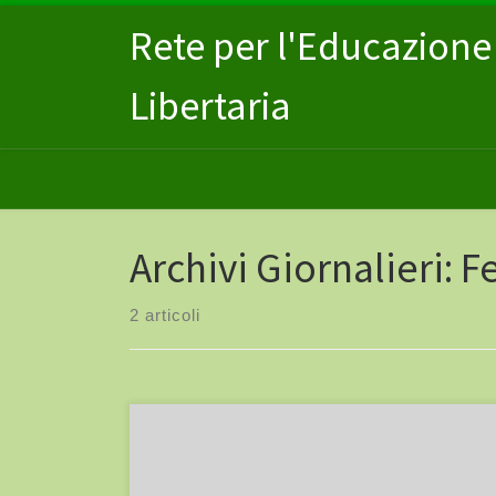
Passa al contenuto
Rete per l'Educazione
Libertaria
Archivi Giornalieri:
F
2 articoli
Presso la scuola di via Palmieri (Milano), ingresso via
Barrili 25 – linee 3, 25, 15, 95 e MM2 (fermata