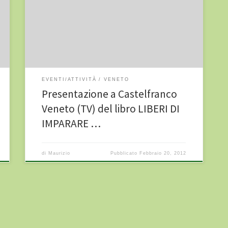
2012 alle ore 21.00 alla presentazione del libro LIBERI
DI IMPARARE – Le esperienze di scuola non autoritaria
in Italia e all’estero raccontate dai protagonisti. Ne
parleremo insieme a Francesco Codello, coautore del
libro, dirigente […]
EVENTI/ATTIVITÀ
VENETO
Presentazione a Castelfranco
Veneto (TV) del libro LIBERI DI
IMPARARE …
di
Maurizio
Pubblicato
Febbraio 20, 2012