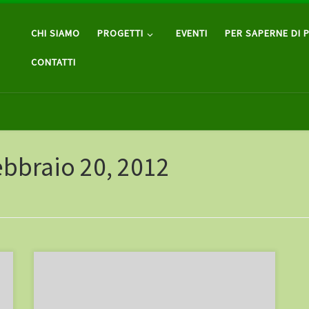
CHI SIAMO
PROGETTI
EVENTI
PER SAPERNE DI P
CONTATTI
ebbraio 20, 2012
La Libreria Costeniero, Piazza Giorgione 55 –
Castelfranco Veneto (TV) vi invita Giovedì 23 febbraio