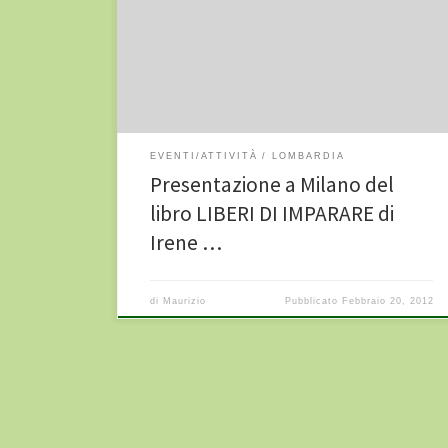
Abbiategrasso) Mercoledì 22 febbraio 2012 alle ore
20.30 siete tutti/e invitati alla presentazione del libro
LIBERI DI IMPARARE – Le esperienze di scuola non
autoritaria in Italia e all’estero raccontate […]
EVENTI/ATTIVITÀ
LOMBARDIA
Presentazione a Milano del
libro LIBERI DI IMPARARE di
Irene …
di
Maurizio
Pubblicato
Febbraio 20, 2012