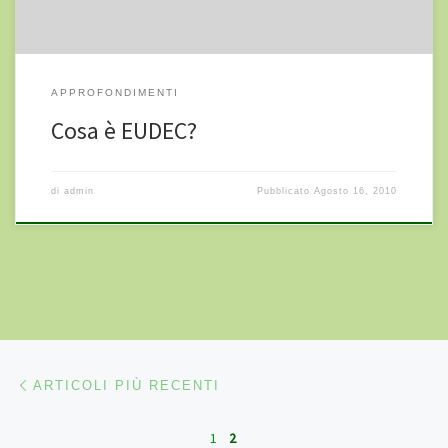
APPROFONDIMENTI
Cosa è EUDEC?
di
admin
Pubblicato
Agosto 16, 2010
Navigazione articoli
Articoli più recenti
ARTICOLI PIÙ RECENTI
1
2