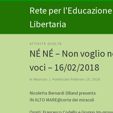
Passa al contenuto
Rete per l'Educazione
Libertaria
ATTIVITÀ SVOLTE
NÉ NÉ – Non voglio 
voci – 16/02/2018
di
Maurizio
|
Pubblicato
Febbraio 15, 2018
Nicoletta Bernardi DBand presenta
IN ALTO MARE@corte dei miracoli
Ospiti: Francesco Codello e Gruppo Im-provv