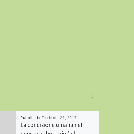
Pubblicato
Febbraio 27, 2017
La condizione umana nel
pensiero libertario (ed.