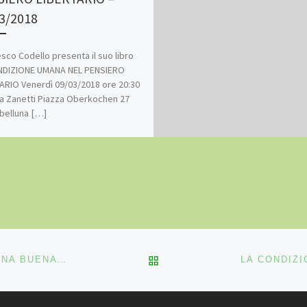
3/2018
sco Codello presenta il suo libro
NDIZIONE UMANA NEL PENSIERO
ARIO Venerdì 09/03/2018 ore 20:30
ia Zanetti Piazza Oberkochen 27
belluna […]
RITORNA ALLA LISTA DEG
ALLE RADICI DELL’EDUCAZIONE LIBERTARIA – FUCINA BUENAVENTURA E LA SCINTILLA (MODENA)