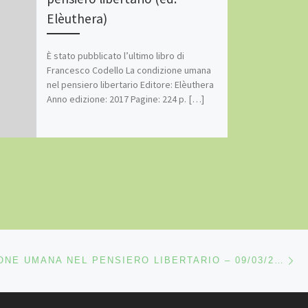
Elèuthera)
È stato pubblicato l’ultimo libro di
Francesco Codello La condizione umana
nel pensiero libertario Editore: Elèuthera
Anno edizione: 2017 Pagine: 224 p. […]
Ar
LI ARTICOLI
LA CONDIZIONE UMANA NEL PENSIERO LIBERTARIO – 09/03/2018