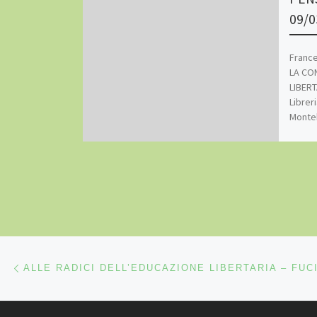
09/0
France
LA CO
LIBERT
Librer
Monte
Navigazione articoli
Articolo precedente